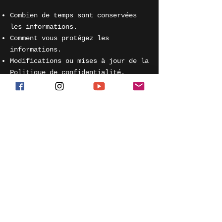
Combien de temps sont conservées
les informations.
Comment vous protégez les
informations.
Modifications ou mises à jour de la
Politique de confidentialité.
Cliquez ici
pour des informations
plus détaillées sur comment
formuler votre politique de
confidentialité.
SPUNYBOYS